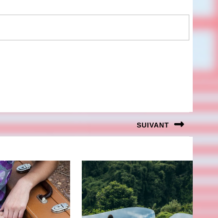
SUIVANT
Next
post: