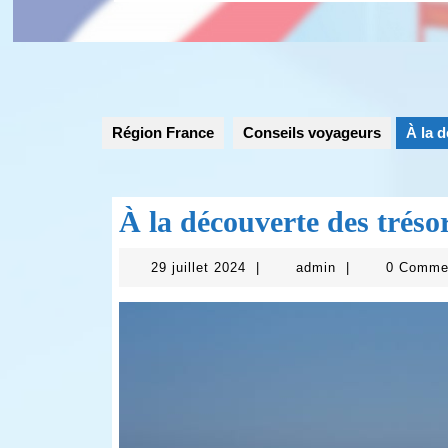
Région France
Conseils voyageurs
À la 
À la découverte des trés
29
admin
29 juillet 2024
|
admin
|
0 Comm
juillet
2024