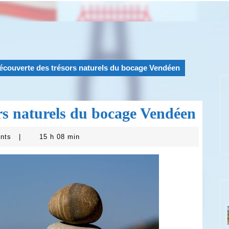
découverte des trésors naturels du bocage Vendéen
ors naturels du bocage Vendéen
ents
|
15 h 08 min