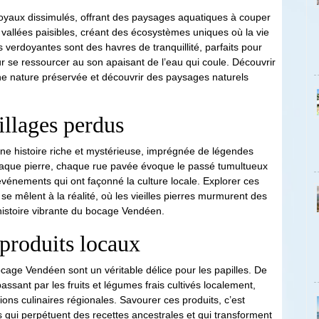
oyaux dissimulés, offrant des paysages aquatiques à couper
 vallées paisibles, créant des écosystèmes uniques où la vie
s verdoyantes sont des havres de tranquillité, parfaits pour
se ressourcer au son apaisant de l’eau qui coule. Découvrir
une nature préservée et découvrir des paysages naturels
illages perdus
ne histoire riche et mystérieuse, imprégnée de légendes
haque pierre, chaque rue pavée évoque le passé tumultueux
’événements qui ont façonné la culture locale. Explorer ces
se mêlent à la réalité, où les vieilles pierres murmurent des
’histoire vibrante du bocage Vendéen.
 produits locaux
cage Vendéen sont un véritable délice pour les papilles. De
ssant par les fruits et légumes frais cultivés localement,
ns culinaires régionales. Savourer ces produits, c’est
s qui perpétuent des recettes ancestrales et qui transforment