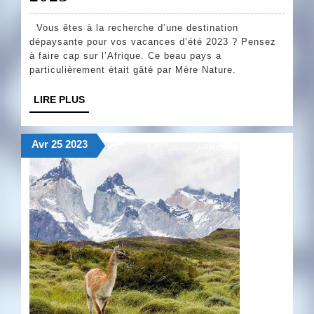
d’été
Vous êtes à la recherche d’une destination
en
dépaysante pour vos vacances d’été 2023 ? Pensez
Afrique
à faire cap sur l’Afrique. Ce beau pays a
particulièrement était gâté par Mère Nature.
:
les
LIRE
LIRE PLUS
PLUS
destinations
tendance
25
25
25
Avr
25
2023
avril
avril
avril
pour
2023
2023
2023
2023