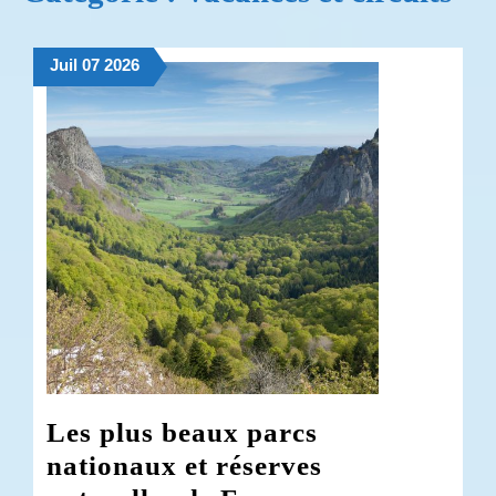
7
7
7
Juil
07
2026
juillet
juillet
juillet
2026
2026
2026
Les plus beaux parcs
nationaux et réserves