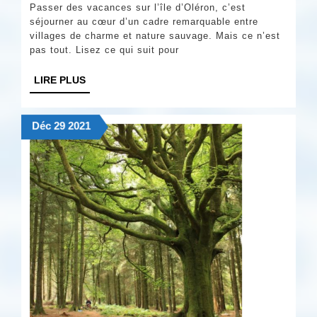
Passer des vacances sur l’île d’Oléron, c’est
de
séjourner au cœur d’un cadre remarquable entre
dépaysement
villages de charme et nature sauvage. Mais ce n’est
pas tout. Lisez ce qui suit pour
?
Passez
LIRE
LIRE PLUS
PLUS
vos
vacances
29
29
29
Déc
29
2021
décembre
décembre
décembre
sur
2021
2021
2021
l’île
d’Oléron