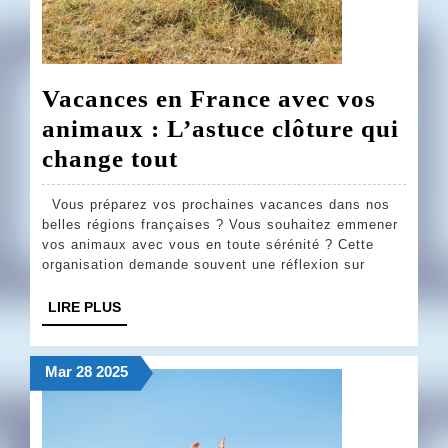
Vacances en France avec vos
animaux : L’astuce clôture qui
Vacances
change tout
en
Vous préparez vos prochaines vacances dans nos
France
belles régions françaises ? Vous souhaitez emmener
avec
vos animaux avec vous en toute sérénité ? Cette
organisation demande souvent une réflexion sur
vos
animaux
LIRE
LIRE PLUS
PLUS
:
L’astuce
28
28
28
Mar
28
2025
mars
mars
mars
clôture
2025
2025
2025
qui