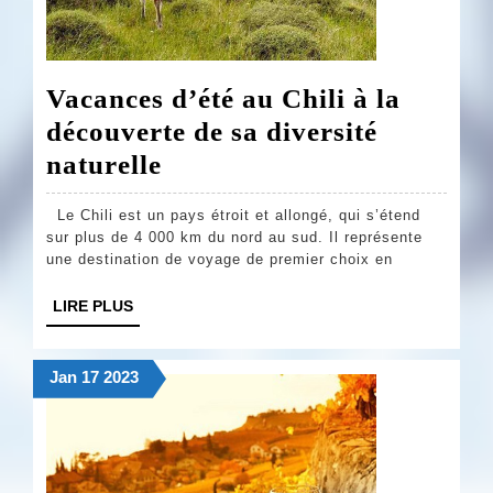
Vacances d’été au Chili à la
découverte de sa diversité
Vacances
naturelle
d’été
Le Chili est un pays étroit et allongé, qui s’étend
au
sur plus de 4 000 km du nord au sud. Il représente
Chili
une destination de voyage de premier choix en
à
LIRE
LIRE PLUS
la
PLUS
découverte
17
17
17
Jan
17
2023
de
janvier
janvier
janvier
sa
2023
2023
2023
diversité