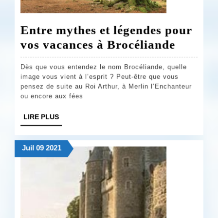
Entre mythes et légendes pour
Entre
vos vacances à Brocéliande
mythes
Dès que vous entendez le nom Brocéliande, quelle
et
image vous vient à l’esprit ? Peut-être que vous
légende
pensez de suite au Roi Arthur, à Merlin l’Enchanteur
ou encore aux fées
pour
vos
LIRE
LIRE PLUS
PLUS
vacanc
à
9
9
9
Juil
09
2021
juillet
juillet
juillet
Brocél
2021
2021
2021