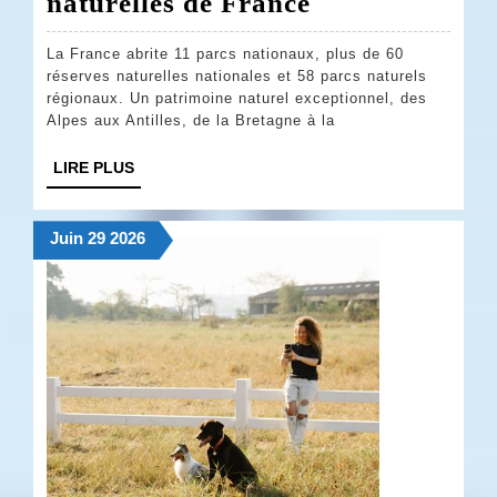
Les
naturelles de France
plus
La France abrite 11 parcs nationaux, plus de 60
beaux
réserves naturelles nationales et 58 parcs naturels
parcs
régionaux. Un patrimoine naturel exceptionnel, des
Alpes aux Antilles, de la Bretagne à la
nationaux
et
LIRE
LIRE PLUS
PLUS
réserves
naturelles
29
29
29
Juin
29
2026
juin
juin
juin
de
2026
2026
2026
France