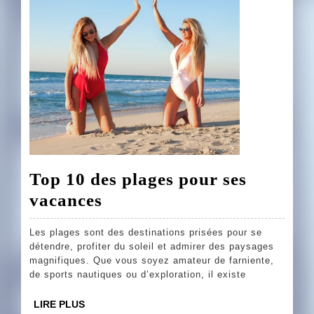
change
tout
Top 10 des plages pour ses
Top
vacances
10
Les plages sont des destinations prisées pour se
des
détendre, profiter du soleil et admirer des paysages
plages
magnifiques. Que vous soyez amateur de farniente,
de sports nautiques ou d’exploration, il existe
pour
ses
LIRE
LIRE PLUS