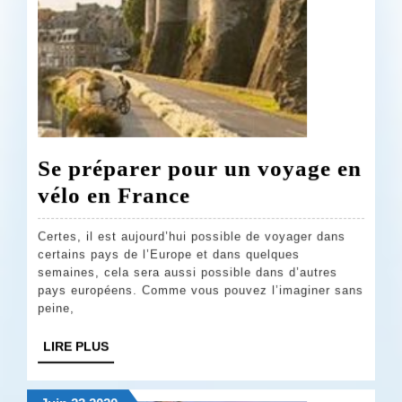
Se préparer pour un voyage en
Se
vélo en France
préparer
Certes, il est aujourd’hui possible de voyager dans
pour
certains pays de l’Europe et dans quelques
un
semaines, cela sera aussi possible dans d’autres
pays européens. Comme vous pouvez l’imaginer sans
voyage
peine,
en
LIRE
LIRE PLUS
vélo
PLUS
en