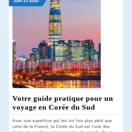
23
23
23
Juin
23
2020
France
juin
juin
juin
2020
2020
2020
Votre guide pratique pour un
Votre
voyage en Corée du Sud
guide
Avec une superficie qui fait six fois plus petit que
pratique
celle de la France, la Corée du Sud est l’une des