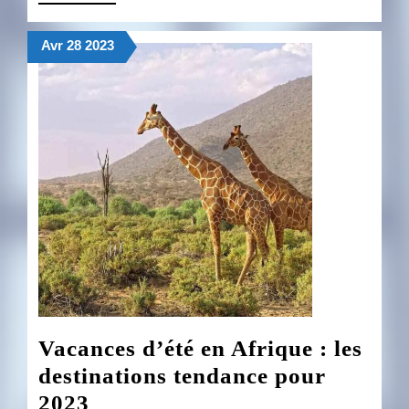
PLUS
vacances
28
28
28
Avr
28
2023
avril
avril
avril
2023
2023
2023
Vacances d’été en Afrique : les
destinations tendance pour
Vacances
2023