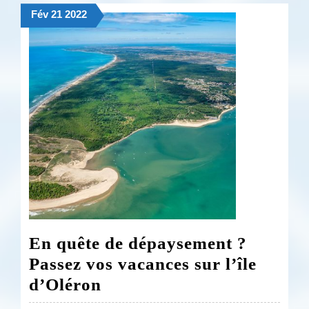
2023
21
21
21
Fév
21
2022
février
février
février
2022
2022
2022
En quête de dépaysement ?
Passez vos vacances sur l’île
En
d’Oléron
quête