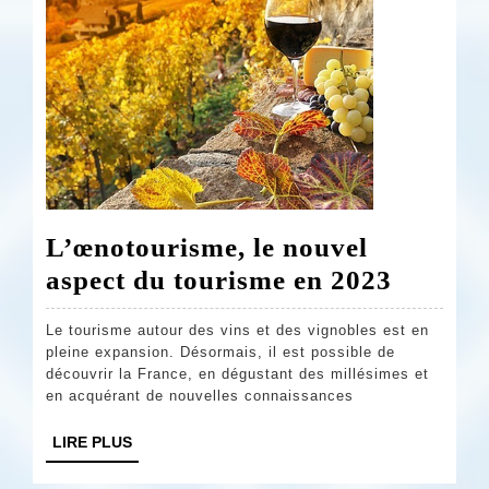
naturelle
L’œnotourisme, le nouvel
L’œnot
aspect du tourisme en 2023
le
Le tourisme autour des vins et des vignobles est en
nouvel
pleine expansion. Désormais, il est possible de
aspect
découvrir la France, en dégustant des millésimes et
en acquérant de nouvelles connaissances
du
touris
LIRE
LIRE PLUS
PLUS
en