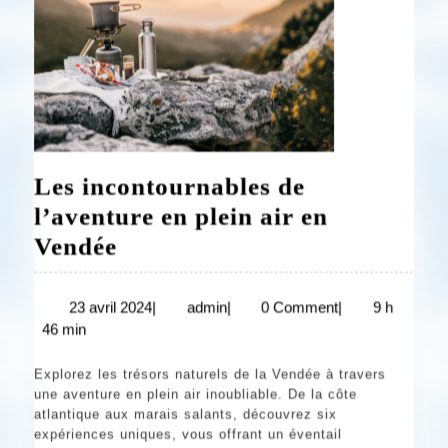
Les incontournables de
l’aventure en plein air en
Les
Vendée
incontournables
de
23
admin
23 avril 2024
|
admin
|
0 Comment
|
9 h
avril
46 min
l’aventure
2024
en
Explorez les trésors naturels de la Vendée à travers
plein
une aventure en plein air inoubliable. De la côte
atlantique aux marais salants, découvrez six
air
expériences uniques, vous offrant un éventail