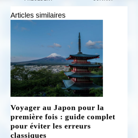
de
Previous
Next
l’article
Articles similaires
post:
post:
Voyager au Japon pour la
première fois : guide complet
pour éviter les erreurs
Voyager
classiques