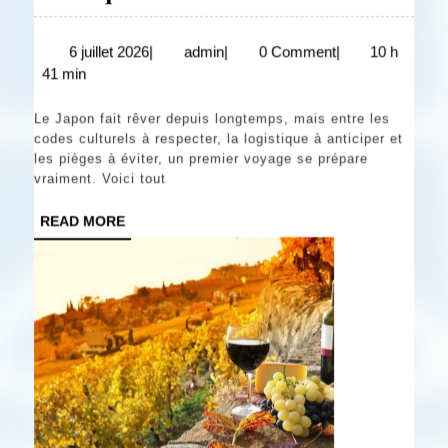
au
Japon
6
admin
6 juillet 2026
|
admin
|
0 Comment
|
10 h
juillet
41 min
pour
2026
la
Le Japon fait rêver depuis longtemps, mais entre les
première
codes culturels à respecter, la logistique à anticiper et
les pièges à éviter, un premier voyage se prépare
fois
vraiment. Voici tout
:
READ
READ MORE
guide
MORE
complet
pour
éviter
les
erreurs
classiques