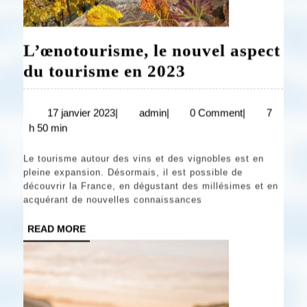
L’œnotourisme, le nouvel aspect
L’œnotourisme
du tourisme en 2023
le
nouvel
17
admin
17 janvier 2023
|
admin
|
0 Comment
|
7
janvier
h 50 min
aspect
2023
du
Le tourisme autour des vins et des vignobles est en
tourisme
pleine expansion. Désormais, il est possible de
découvrir la France, en dégustant des millésimes et en
en
acquérant de nouvelles connaissances
2023
READ
READ MORE
MORE