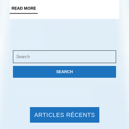
en
READ
READ MORE
Vendée
MORE
Search
for:
ARTICLES RÉCENTS